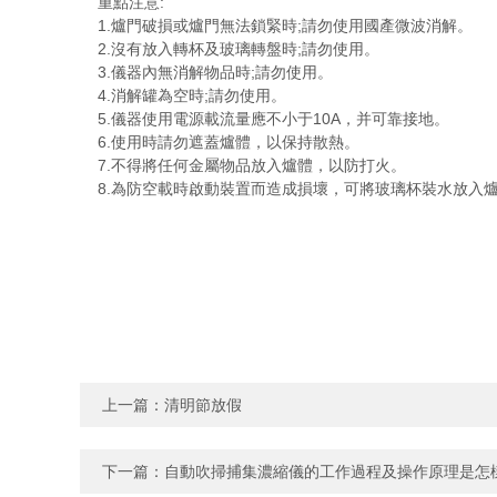
重點注意:
1.爐門破損或爐門無法鎖緊時;請勿使用國產微波消解。
2.沒有放入轉杯及玻璃轉盤時;請勿使用。
3.儀器內無消解物品時;請勿使用。
4.消解罐為空時;請勿使用。
5.儀器使用電源載流量應不小于10A，并可靠接地。
6.使用時請勿遮蓋爐體，以保持散熱。
7.不得將任何金屬物品放入爐體，以防打火。
8.為防空載時啟動裝置而造成損壞，可將玻璃杯裝水放入
上一篇：
清明節放假
下一篇：
自動吹掃捕集濃縮儀的工作過程及操作原理是怎