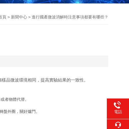
首頁
>
新聞中心
> 進行國產微波消解時注意事項都要有哪些？
？
個樣品微波環境相同，提高實驗結果的一致性。
料或者物體代替。
器轉盤外圈，關好爐門。
電話
李17717
1356403