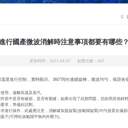
進行國產微波消解時注意事項都要有哪些
更新時間：2021-04-07 點擊次數：447
溫度進行控制，實時顯示。360°同向連續旋轉，微波均勻，保證各
中使用，遠離高溫及蒸汽。
配件當中是否有破損，是否有裂縫，如果出現了此類問題，切勿用其他材
的要求，準備好試劑。
求進行操作，此處應注意，消解罐加蓋旋緊(放氣閥旋緊)均勻放置在儀
蓋子(可擰松放氣閥平衡內外壓力)。