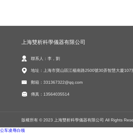
上海雙析科學儀器有限公司
聯系人：李，劉
地址：上海市寶山區江楊南路2500號30弄智慧大廈107
郵箱：331367322@qq.com
傳真：13564035514
版權所有 © 2023 上海雙析科學儀器有限公司 All Rights Res
公车凌辱白领