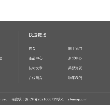
快速鏈接
首頁
關于我們
室
產品中心
新聞中心
技術文章
榮譽資質
在線留言
聯系我們
erved
備案號：滬ICP備2021006719號-1
sitemap.xml