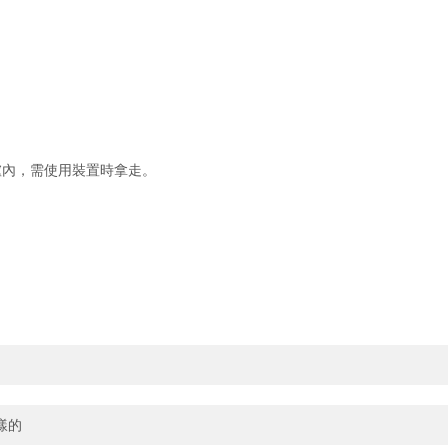
爐內，需使用裝置時拿走。
樣的