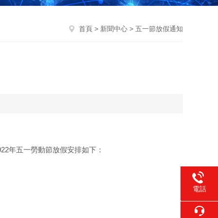
首頁
>
新聞中心
> 五一節放假通知
22年五一勞動節放假安排如下：
電話
李17717
1356403