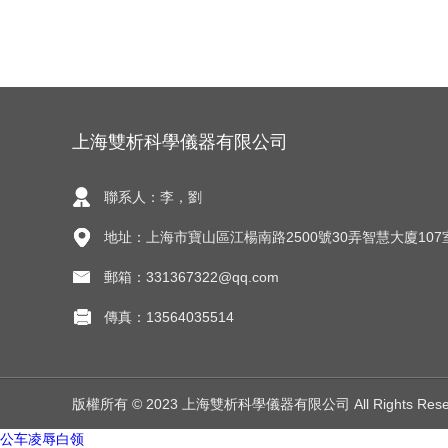
上海雙析科學儀器有限公司
聯系人：李，劉
地址：上海市寶山區江楊南路2500號30弄智慧大廈107
郵箱：331367322@qq.com
傳真：13564035514
版權所有 © 2023 上海雙析科學儀器有限公司 All Rights Res
公车凌辱白领