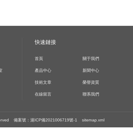
快速鏈接
首頁
關于我們
室
產品中心
新聞中心
技術文章
榮譽資質
在線留言
聯系我們
erved
備案號：滬ICP備2021006719號-1
sitemap.xml