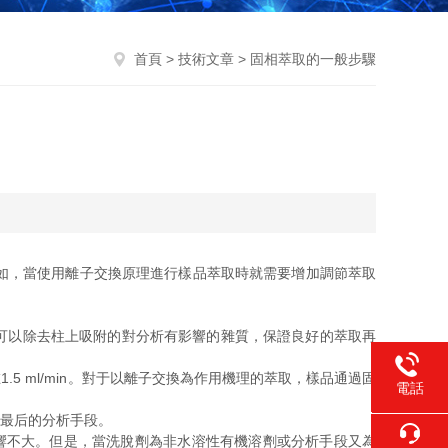
首頁
>
技術文章
> 固相萃取的一般步驟
如，當使用離子交換原理進行樣品萃取時就需要增加調節萃取
可以除去柱上吸附的對分析有影響的雜質，保證良好的萃取再
 ml/min。對于以離子交換為作用機理的萃取，樣品通過固
電話
最后的分析手段。
李17717
響不大。但是，當洗脫劑為非水溶性有機溶劑或分析手段又為
1356403