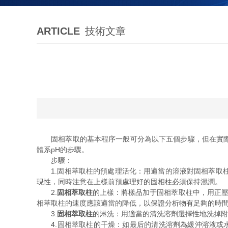
ARTICLE
技術文章
固相萃取的基本程序一般可分為以下五個步驟，但在實際應
體系pH的步驟。
步驟：
1.固相萃取柱的預處理活化：用適當的溶液對固相萃取柱
現性，同時注意在上樣前預處理好的固相柱必須保持濕潤。
2.
固相萃取柱
的上樣：將樣品加于固相萃取柱中，用正壓或
相萃取柱的速度應該適當的降低，以保證分析物有足夠的時間
3.
固相萃取柱
的淋洗：用適當的清洗溶劑選擇性地洗掉附
4.固相萃取柱的干燥：如最后的清洗溶劑為緩沖溶液或水