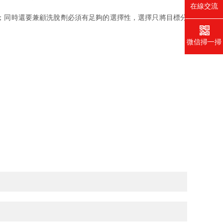
在線交流
；同時還要兼顧洗脫劑必須有足夠的選擇性，選擇只將目標分
微信掃一掃