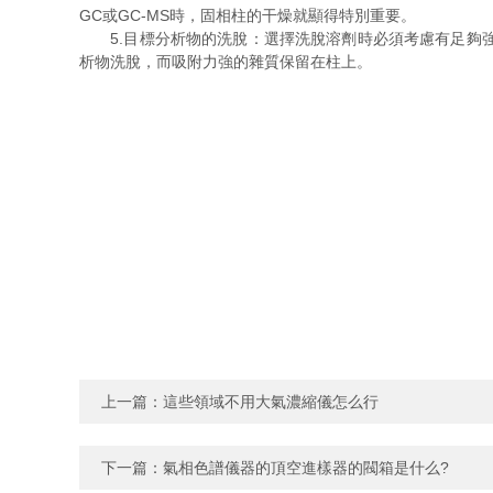
GC或GC-MS時，固相柱的干燥就顯得特別重要。
5.目標分析物的洗脫：選擇洗脫溶劑時必須考慮有足夠強
析物洗脫，而吸附力強的雜質保留在柱上。
上一篇：
這些領域不用大氣濃縮儀怎么行
下一篇：
氣相色譜儀器的頂空進樣器的閥箱是什么?