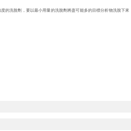
度的洗脫劑，要以最小用量的洗脫劑將盡可能多的目標分析物洗脫下來