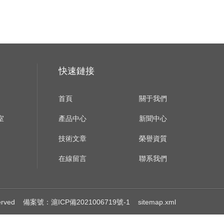
快速鏈接
首頁
關于我們
室
產品中心
新聞中心
技術文章
榮譽資質
在線留言
聯系我們
erved
備案號：滬ICP備2021006719號-1
sitemap.xml