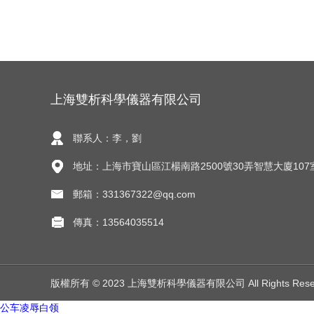
上海雙析科學儀器有限公司
聯系人：李，劉
地址：上海市寶山區江楊南路2500號30弄智慧大廈107
郵箱：331367322@qq.com
傳真：13564035514
版權所有 © 2023 上海雙析科學儀器有限公司 All Rights Res
公车凌辱白领