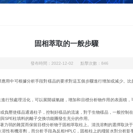
固相萃取的一般步驟
發布時間：2022-12-02 點擊次數：846
用中可根據分析手段對樣品的要求對這五個步驟進行增加或減少。比
進行預處理活化，可以展開碳氫鏈，增加和目標分析物作用的表面積，
負壓使樣品通過柱子，控制好樣品的流速，對于生物樣品，一般控制在1.5
與SPE柱填料的離子交換功能團發生充分的作用。
著力弱的雜質而保留目標分析物于固相萃取柱上。清洗溶劑的選擇取決于
溶性有機溶劑，而分析手段為反相HPLC，固相柱上的殘留水對分析影