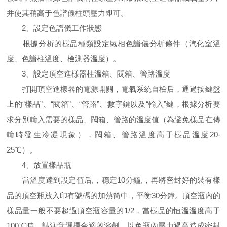
并使其稍高于色譜儀柱頭壓力即可。
2、設定色譜儀工作狀態
根據分析的樣品種類設定氣相色譜儀分析條件（汽化室溫
度、色譜柱溫度、檢測器溫度）。
3、設定頂空進樣器柱溫箱、閥箱、管路溫度
打開頂空進樣器的電源開關，電氣系統自檢后，通過按鍵盤
上的“樣品”、“閥箱”、“管路”、數字鍵以及“輸入”鍵，根據分析要
求分別輸入需要的樣品、閥箱、管路的溫度值（為避免樣品在傳
輸時發生冷凝現象），閥箱、管路溫度高于樣品溫度20-
25℃）。
4、放置樣品瓶
當溫度達到設定值后,，穩定10分鐘,，再將密封好的裝有樣
品的頂空瓶放入印有號碼的加熱筒中，平衡30分鐘。頂空瓶內的
樣品量一般不要超過頂空瓶容量的1/2，當樣品的恒溫溫度高于
100℃時，請注意選擇合適的溶劑，以免瓶內壓力過高造成密封