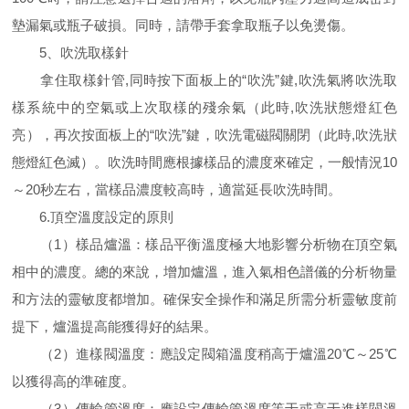
墊漏氣或瓶子破損。同時，請帶手套拿取瓶子以免燙傷。
5、吹洗取樣針
拿住取樣針管,同時按下面板上的“吹洗”鍵,吹洗氣將吹洗取
樣系統中的空氣或上次取樣的殘余氣（此時,吹洗狀態燈紅色
亮），再次按面板上的“吹洗”鍵，吹洗電磁閥關閉（此時,吹洗狀
態燈紅色滅）。吹洗時間應根據樣品的濃度來確定，一般情況10
～20秒左右，當樣品濃度較高時，適當延長吹洗時間。
6.頂空溫度設定的原則
（1）樣品爐溫：樣品平衡溫度極大地影響分析物在頂空氣
相中的濃度。總的來說，增加爐溫，進入氣相色譜儀的分析物量
和方法的靈敏度都增加。確保安全操作和滿足所需分析靈敏度前
提下，爐溫提高能獲得好的結果。
（2）進樣閥溫度：應設定閥箱溫度稍高于爐溫20℃～25℃
以獲得高的準確度。
（3）傳輸管溫度：應設定傳輸管溫度等于或高于進樣閥溫