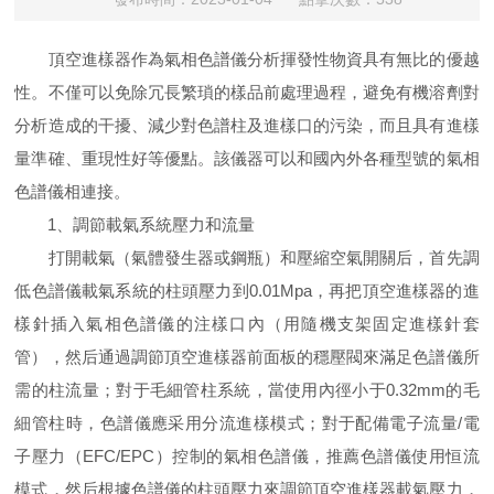
頂空進樣器作為氣相色譜儀分析揮發性物資具有無比的優越
性。不僅可以免除冗長繁瑣的樣品前處理過程，避免有機溶劑對
分析造成的干擾、減少對色譜柱及進樣口的污染，而且具有進樣
量準確、重現性好等優點。該儀器可以和國內外各種型號的氣相
色譜儀相連接。
1、調節載氣系統壓力和流量
打開載氣（氣體發生器或鋼瓶）和壓縮空氣開關后，首先調
低色譜儀載氣系統的柱頭壓力到0.01Mpa，再把頂空進樣器的進
樣針插入氣相色譜儀的注樣口內（用隨機支架固定進樣針套
管），然后通過調節頂空進樣器前面板的穩壓閥來滿足色譜儀所
需的柱流量；對于毛細管柱系統，當使用內徑小于0.32mm的毛
細管柱時，色譜儀應采用分流進樣模式；對于配備電子流量/電
子壓力（EFC/EPC）控制的氣相色譜儀，推薦色譜儀使用恒流
模式，然后根據色譜儀的柱頭壓力來調節頂空進樣器載氣壓力，