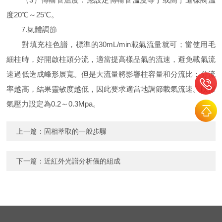
度20℃～25℃。
7.氣體調節
對填充柱色譜，標準的30mL/min載氣流量就可；當使用毛
細柱時，好開啟柱頭分流，適當提高樣品氣的流速，避免載氣流
速過低造成峰形展寬。但是大流量將影響柱容量和分流比：分流
率越高，結果靈敏度越低，因此要求適當地調節載氣流速。吹掃
氣壓力設定為0.2～0.3Mpa。
上一篇：
固相萃取的一般步驟
下一篇：
近紅外光譜分析儀的組成