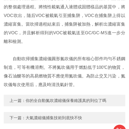
的整個處理過程。將惰性載氣通入液體或固體樣品的基質中，將
VOC吹出，隨后VOC被載氣引至捕集阱，VOC在捕集阱上得以
濃縮富集。當吹掃過程結束后，捕集阱被加熱，解析出濃縮富集
的VOC，并且解析得到的VOC被載氣送至GC/GC-MS進一步分
離和檢測。
自動吹掃捕集濃縮儀圓形氮吹儀的所有核心部件均勻不銹鋼
制造，可等有機溶劑。不將氮吹儀用于燃點低于100℃的物質，
像石油醚等的高易燃物質不應使用氮吹儀。為防止交叉污染，氮
吹儀每次使用后，應及時清洗氣針管。
上一篇：
你的全自動氮吹濃縮儀保養維護真的到位了嗎
下一篇：
大氣濃縮儀捕集技術到底快不快