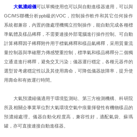
大氣濃縮儀
可以單獨使用也可以與自動進樣器連用，可以與
GC/MS聯機分析ppb級的VOC，控制操作軟件和其它任何操作
系統都兼容，內置的微處理機獨立控制操作，能自動完成各種標
準氣體及樣品稀釋，不需要連接外部電腦進行操作控制。可自動
計算稀釋因子稀釋附件用于標氣稀釋和樣品氣稀釋，采用質量流
量控制器與準確壓力傳感雙重控制，標準氣和樣品稀釋分二個獨
立通道進行稀釋，避免交叉污染；儀器運行穩定，各種元器件的
選型皆考慮穩定性以及其使用壽命，可降低儀器故障率，提升使
用壽命和有效運行時間。
大氣預濃縮儀適用于環境監測站、第三方檢測機構、科研院
所及相關企事業單位對大氣環境空氣中痕量揮發性有機物樣品的
預濃縮處理。儀器自動化程度高，兼容性好，適配氣袋、蘇瑪
罐，亦可直接連接自動進樣器。