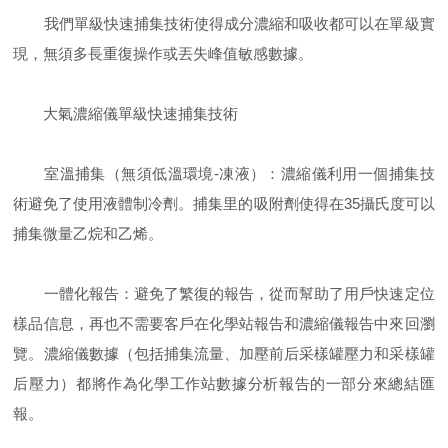
我們單級快速捕集技術使得成分濃縮和吸收都可以在單級實
現，無須多長重復操作或丟失峰值敏感數據。
大氣濃縮儀單級快速捕集技術
室溫捕集（無須低溫環境-凍液）：濃縮儀利用一個捕集技
術避免了使用液體制冷劑。捕集里的吸附劑使得在35攝氏度可以
捕集微量乙烷和乙烯。
一體化報告：避免了繁復的報告，從而幫助了用戶快速定位
樣品信息，再也不需要客戶在化學站報告和濃縮儀報告中來回瀏
覽。濃縮儀數據（包括捕集流量、加壓前后采樣罐壓力和采樣罐
后壓力）都將作為化學工作站數據分析報告的一部分來總結匯
報。