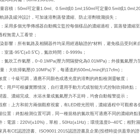
容積：50ml可定量1.0ml、0.5ml或0.1ml;150ml可定量0.5ml或1.0ml;2
吹掃軌跡及緩沖設計，可加速溶劑蒸發濃縮、防止溶劑噴濺損失；
檢測：采用多個光學傳感器自動獨立監控每個樣品的濃縮過程，當蒸發濃縮
過程無需人工看管；
無污染影響：所有氣路及相關器件均采用經過驗證的*材料，避免樣品受到來
：室溫-95℃(±0.5℃)，氮吹時間：0-9999s；
力：氮吹工作氣壓，0~0.1MPa(壓力間隔變化為0.01MPa)；外接氮氣壓力范
量：大吹掃氣壓(0.10MPa)下，每通道約500mL/min(約17cfm)；
容靈敏度：十級可調，適應不同顏色或透光度的溶劑的終點檢測靈敏度；
制方式：用戶可根據實際情況，自行選用手動方式或智能方式控制吹掃終點；
器在開蓋、濃縮完成、水浴水量或氮氣壓力不足時，均會自動報警提示；
視窗觀察：上方和前方兩個觀察視窗，有LED燈光照明，濃縮過程中可觀察
調濃縮位置：終點檢測位置可調，同一種規格的氮吹瓶可適應不同的濃縮終點
件：電源：220V(±10%)，單相，50Hz(±1Hz)；環境溫度0─40℃；相對
廠家具有CE認證證書、ISO9001:2015認證證書及企業(投標時提供蓋章的