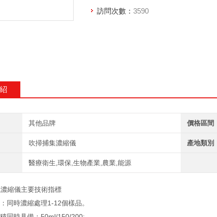
訪問次數：
3590
紹
其他品牌
價格區間
吹掃捕集濃縮儀
產地類別
醫療衛生,環保,生物產業,農業,能源
大氣濃縮儀主要技術指標
量：同時濃縮處理1-12個樣品。
積同時具備：50ml/150/200;