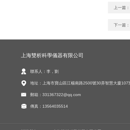
上一篇：
下一篇：
上海雙析科學儀器有限公司
聯系人：李，劉
地址：上海市寶山區江楊南路2500號30弄智慧大廈107
郵箱：331367322@qq.com
傳真：13564035514