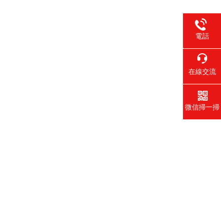
電話
李17717
1356403
在線交流
微信掃一掃