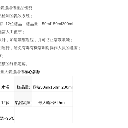
型大氣濃縮儀產品優勢
終點檢測的氮吹系統；
1-12位樣品，樣品量：50ml150ml200ml
程無需人工值守；
路設計，加速濃縮過程，并可防止溶液噴濺；
密閉運行，避免有毒有機溶劑對操作人員的危害；
;
品體積的終點定容。
型定量大氣濃縮儀
核心參數
水浴
樣品量:
容積50ml/150ml200ml
12位
氣體流量:
最大輸出6L/min
溫~95℃