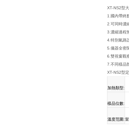
XT-NS2
1.國內帶
2.可同時濃縮
3.濃縮過
4.特別氣
5.儀器全
6.雙視窗觀察
7.不同樣
XT-NS2
加熱類型:
樣品位數:
溫度范圍:
室