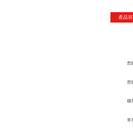
產品咨
您
您
聯
常