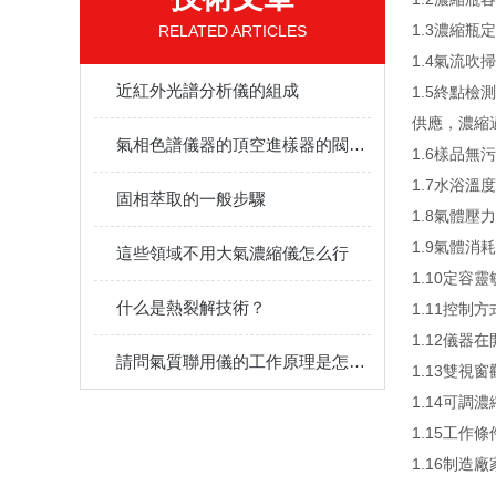
1.3濃縮瓶定量
RELATED ARTICLES
1.4氣流
近紅外光譜分析儀的組成
1.5終點
供應，濃縮
氣相色譜儀器的頂空進樣器的閥箱是什么?
1.6樣品
1.7水浴溫度
固相萃取的一般步驟
1.8氣體壓
1.9氣體消耗
這些領域不用大氣濃縮儀怎么行
1.10定
什么是熱裂解技術？
1.11控
1.12儀
請問氣質聯用儀的工作原理是怎么樣呀?有什么用途?
1.13雙
1.14可
1.15工作條
1.16制造