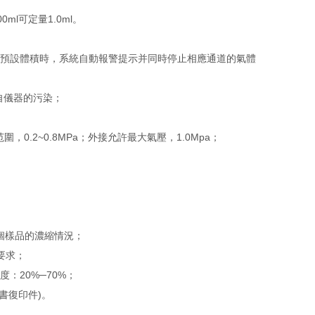
00ml可定量1.0ml。
至預設體積時，系統自動報警提示并同時停止相應通道的氣體
自儀器的污染；
圍，0.2~0.8MPa；外接允許最大氣壓，1.0Mpa；
各個樣品的濃縮情況；
要求；
濕度：20%─70%；
證書復印件)。