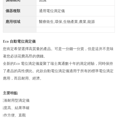
價格區間
面議
儀器種類
通用電位滴定儀
應用領域
醫療衛生,環保,生物產業,農業,能源
Eco 自動電位滴定儀
您肯定希望選擇高質量的產品。可是一分錢一分貨，但是這并不意味
著您必須花費高昂的價錢。
全新的Eco 電位滴定儀凝聚了瑞士萬通數十年的滴定經驗，同時保持
了產品的高性價比。此款自動電位滴定儀適用于所有的標準電位滴定
應用，而且耐用、經濟。
主要特點
緊湊耐用型滴定儀
精度高、結果準確
操作方便、直觀