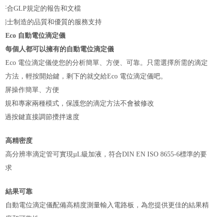
符合GLP規定的報告和文檔
瑞士制造的品質和優質的服務支持
Eco 自動電位滴定儀
每個人都可以擁有的自動電位滴定儀
Eco 電位滴定儀使您的分析簡單、方便、可靠。只需選擇所需的滴定
方法，輕按開始鍵，剩下的就交給Eco 電位滴定儀吧。
觸屏操作簡單、方便
常規和專家兩種模式，保護您的滴定方法不會被修改
通過按鍵直接調節攪拌速度
高精密度
高分辨率滴定管可實現µL級加液，符合DIN EN ISO 8655-6標準的要
求
結果可靠
自動電位滴定儀配備高精度測量輸入電路板，為您提供更佳的結果精