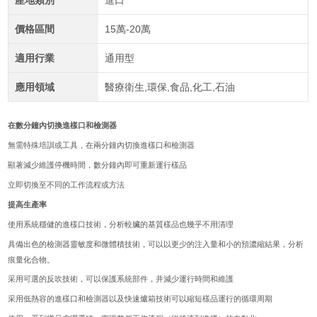
產地類別
進口
價格區間
15萬-20萬
適用行業
通用型
應用領域
醫療衛生,環保,食品,化工,石油
在數分鐘內切換進樣口和檢測器
無需特殊培訓或工具，在兩分鐘內切換進樣口和檢測器
顯著減少維護停機時間，數分鐘內即可重新運行樣品
立即切換至不同的工作流程或方法
提高生產率
使用系統穩健的進樣口技術，分析較臟的基質樣品也幾乎不用清理
具備出色的檢測器靈敏度和微體積技術，可以以更少的注入量和小的預濃縮結果，分析
痕量化合物。
采用可選的反吹技術，可以保護系統部件，并減少運行時間和維護
采用低熱容的進樣口和檢測器以及快速爐箱技術可以縮短樣品運行的循環周期