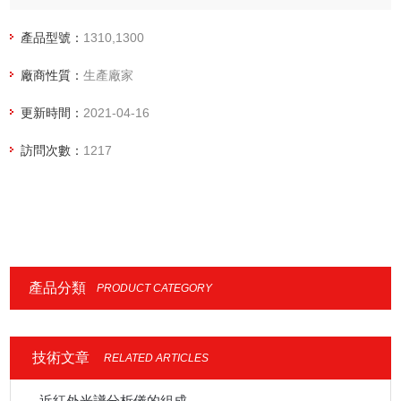
QA/QC 實驗室及研究機構的理想選擇。該系統擁有用于儀器控
制、狀態監測和儀器上方法開發的全觸摸屏設計。擁有即時連
產品型號：
1310,1300
接進樣口和檢測器，您可以在數分鐘內更換模塊，重新配置不
廠商性質：
生產廠家
同的工作流程。
更新時間：
2021-04-16
訪問次數：
1217
產品分類
PRODUCT CATEGORY
技術文章
RELATED ARTICLES
近紅外光譜分析儀的組成