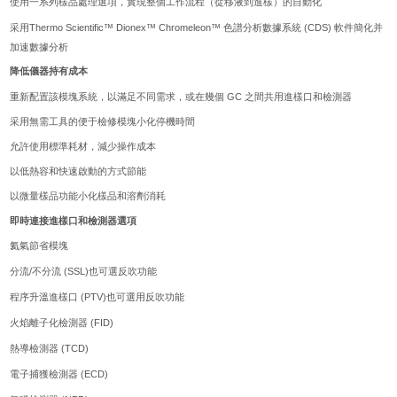
使用一系列樣品處理選項，實現整個工作流程（從移液到進樣）的自動化
Thermo Scientific™ Dionex™ Chromeleon™
(CDS)
采用
色譜分析數據系統
軟件簡化并
加速數據分析
降低儀器持有成本
GC
重新配置該模塊系統，以滿足不同需求，或在幾個
之間共用進樣口和檢測器
采用無需工具的便于檢修模塊小化停機時間
允許使用標準耗材，減少操作成本
以低熱容和快速啟動的方式節能
以微量樣品功能小化樣品和溶劑消耗
即時連接進樣口和檢測器選項
氦氣節省模塊
/
(SSL)
分流
不分流
也可選反吹功能
(PTV)
程序升溫進樣口
也可選用反吹功能
(FID)
火焰離子化檢測器
(TCD)
熱導檢測器
(ECD)
電子捕獲檢測器