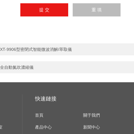
XT-9906型密閉式智能微波消解/萃取儀
全自動氮吹濃縮儀
快速鏈接
首頁
關于我們
室
產品中心
新聞中心