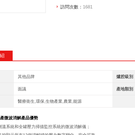
訪問次數：
1681
紹
其他品牌
爐腔級別
面議
產地類別
醫療衛生,環保,生物產業,農業,能源
產微波消解
產品優勢
纖測溫系統和全罐壓力掃描監控系統的微波消解儀；