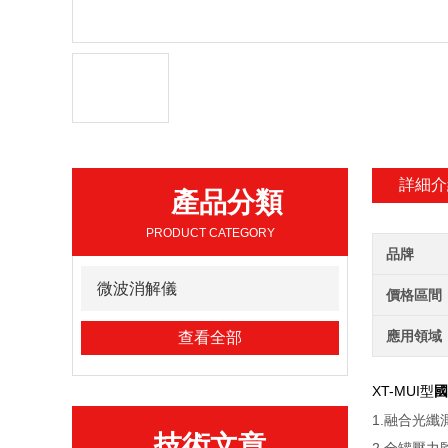
詳細介
產品分類
PRODUCT CATEGORY
品牌
微波消解儀
價格區間
應用領域
查看全部
XT-MUI型
國
1.融合光
技術文章