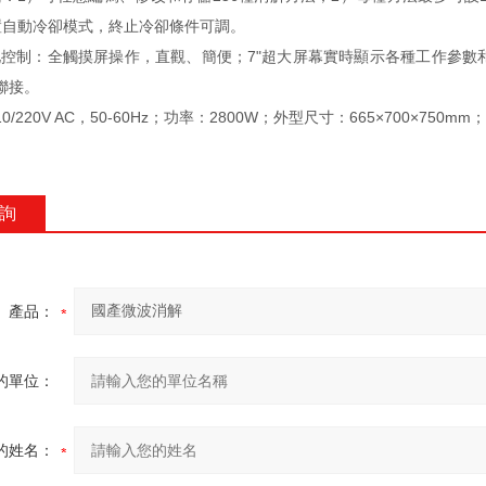
置自動冷卻模式，終止冷卻條件可調。
能化控制：全觸摸屏操作，直觀、簡便；7"超大屏幕實時顯示各種工作參數
聯接。
10/220V AC，50-60Hz；功率：2800W；外型尺寸：665×700×750m
詢
產品：
的單位：
的姓名：