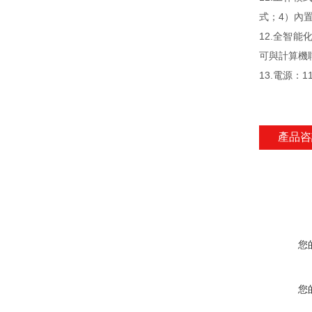
式；4）內
12.全智
可與計算機
13.電源：1
產品咨
您
您