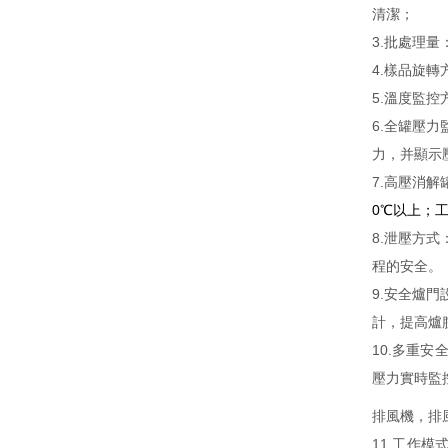
清潔；
3.批處理量
4.樣品旋
5.溫度監
6.全罐壓
力，并顯示壓
7.高壓消
0℃以上；工
8.泄壓方
程的安全。
9.安全爐
計，提高爐
10.多重
壓力實時監
排風機，排風
11.工作