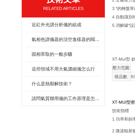
2.全罐壓
RELATED ARTICLES
3.*的轉盤
4.自動識別
近紅外光譜分析儀的組成
5.消解罐
氣相色譜儀器的頂空進樣器的閥箱是什么?
固相萃取的一般步驟
XT-MuI型
壓力范圍:
這些領域不用大氣濃縮儀怎么行
樣品數:
8
什么是熱裂解技術？
請問氣質聯用儀的工作原理是怎么樣呀?有什么用途?
XT-MUI
技術指標
1.功率和頻
2.微波輻射