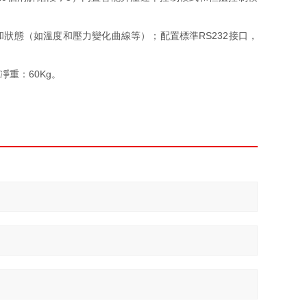
和狀態（如溫度和壓力變化曲線等）；配置標準RS232接口，
m；凈重：60Kg。