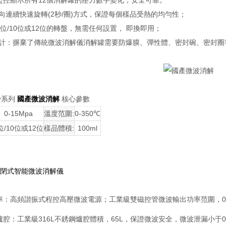
力監控顯示所有12個消解罐的壓力數字變化，安全可靠。
單向連續快速旋轉(2秒/圈)方式，保證每個樣品受熱的均勻性；
8位/10位或12位的轉盤，無需任何設置， 即換即用；
*設計：摒棄了傳統微波消解儀消解罐需要防爆膜、彈性體、密封碗、密封圈
 妙系列
國產微波消解
核心參數
0-15Mpa
溫度范圍:
0-350℃
位/10位或12位
樣品體積:
100ml
型密閉式智能微波消解儀
率：高頻諧振式程控高壓微波電源；工業級雙磁控管微波輸出功率范圍，0~1
爐腔：工業級316L不銹鋼爐腔體積，65L，
保證微波安全，微波泄漏小于0.0