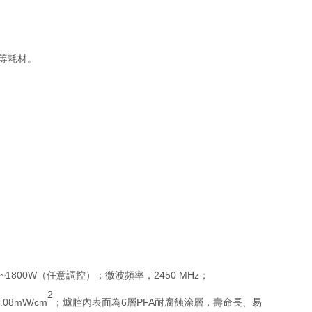
等耗材。
800W（任意調控）；微波頻率，2450 MHz；
2
8mW/cm
；爐腔內表面為6層PFA耐腐蝕涂層，壽命長、易