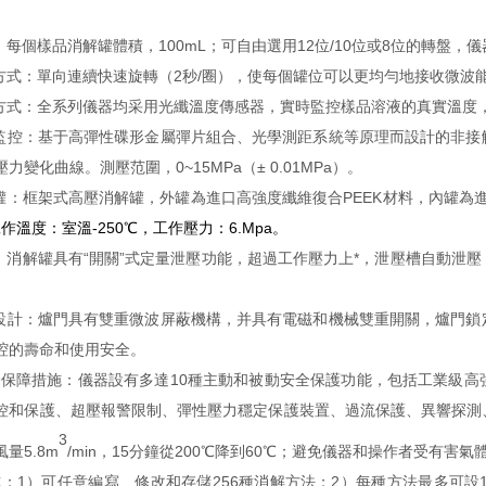
：每個樣品消解罐體積，100mL；可自由選用12位/10位或8位的轉盤，
轉方式：單向連續快速旋轉（2秒/圈），使每個罐位可以更均勻地接收微波
控方式：全系列儀器均采用光纖溫度傳感器，實時監控樣品溶液的真實溫度，并
力監控：基于高彈性碟形金屬彈片組合、光學測距系統等原理而設計的非
力變化曲線。測壓范圍，0~15MPa（± 0.01MPa）。
解罐：框架式高壓消解罐，外罐為進口高強度纖維復合PEEK材料，內罐為進
作溫度：室溫-250℃，工作壓力：6.Mpa。
式：消解罐具有“開關”式定量泄壓功能，超過工作壓力上*，泄壓槽自動泄
門設計：爐門具有雙重微波屏蔽機構，并具有電磁和機械雙重開關，爐門
腔的壽命和使用安全。
安全保障措施：儀器設有多達10種主動和被動安全保護功能，包括工業級
控和保護、超壓報警限制、彈性壓力穩定保護裝置、過流保護、異響探測
3
量5.8m
/min，
15分鐘從200℃降到60℃；避免儀器和操作者受有害氣
模式：1）可任意編寫、修改和存儲256種消解方法；2）每種方法最多可