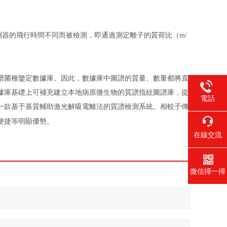
測器的飛行時間不同而被檢測，即通過測定離子的質荷比（m/
譜菌種鑒定數據庫。因此，數據庫中圖譜的質量、數量都將直
據庫基礎上可補充建立本地病原微生物的質譜指紋圖譜庫，提
電話
一款基于基質輔助激光解吸電離法的質譜檢測系統。相較于傳
李17717
便捷等明顯優勢。
1356403
在線交流
微信掃一掃