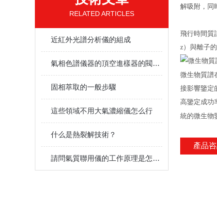
解吸附，同
RELATED ARTICLES
飛行時間質
近紅外光譜分析儀的組成
z）與離子
氣相色譜儀器的頂空進樣器的閥箱是什么?
微生物質譜
固相萃取的一般步驟
接影響鑒定
高鑒定成功
這些領域不用大氣濃縮儀怎么行
統的微生物
什么是熱裂解技術？
產品咨
請問氣質聯用儀的工作原理是怎么樣呀?有什么用途?