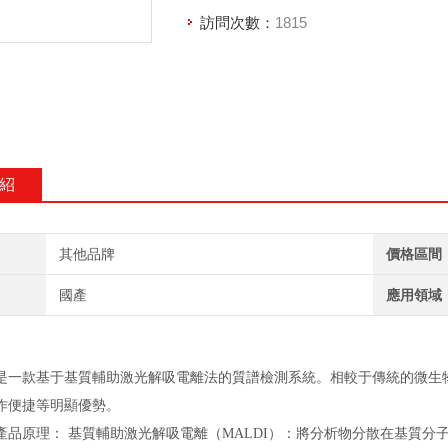
訪問次數：
1815
紹
其他品牌
價格區間
國產
應用領域
是一款基于基質輔助激光解吸電離法的質譜檢測系統。相較于傳統的微生
作便捷等明顯優勢。
產品原理：
基質輔助激光解吸電離（MALDI）：將分析物分散在基質分