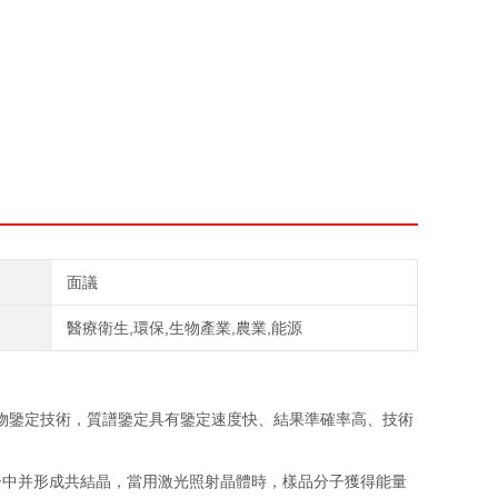
面議
醫療衛生,環保,生物產業,農業,能源
物鑒定技術，質譜鑒定具有鑒定速度快、結果準確率高、技術
子中并形成共結晶，當用激光照射晶體時，樣品分子獲得能量