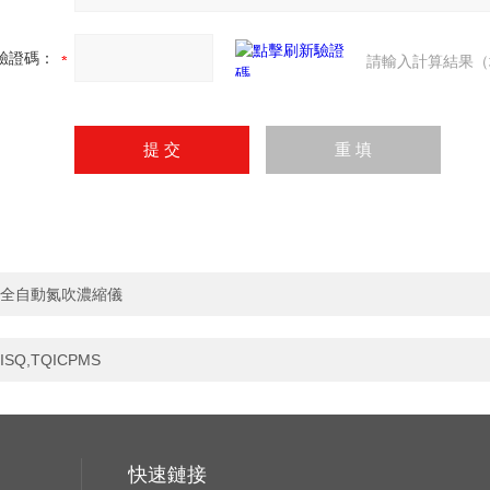
驗證碼：
請輸入計算結果（
全自動氮吹濃縮儀
ISQ,TQICPMS
快速鏈接