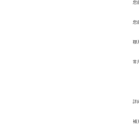
您
您
聯
常
詳
補