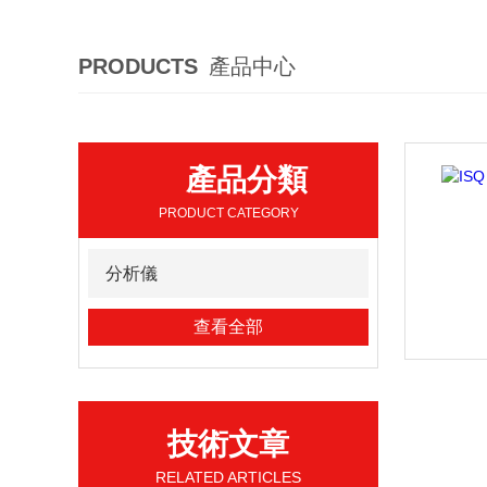
PRODUCTS
產品中心
產品分類
PRODUCT CATEGORY
分析儀
查看全部
技術文章
RELATED ARTICLES