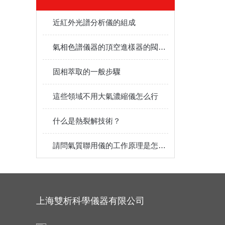
近紅外光譜分析儀的組成
氣相色譜儀器的頂空進樣器的閥箱是什么?
固相萃取的一般步驟
這些領域不用大氣濃縮儀怎么行
什么是熱裂解技術？
請問氣質聯用儀的工作原理是怎么樣呀?有什么用途?
上海雙析科學儀器有限公司