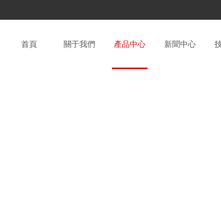
首頁
關于我們
產品中心
新聞中心