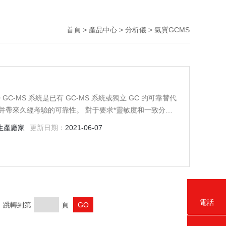
首頁
>
產品中心
>
分析儀
> 氣質GCMS
GC-MS 系統是已有 GC-MS 系統或獨立 GC 的可靠替代
并帶來久經考驗的可靠性。 對于要求*靈敏度和一致分析
GC-MS 系統是一項面向未來的投資。
生產廠家
更新日期：
2021-06-07
電話
頁 跳轉到第
頁
李17717