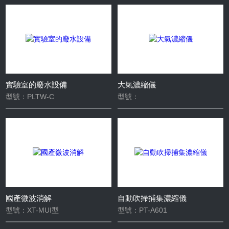
分析儀
色譜儀
電導率儀
ICP
微波消解儀
濃縮儀
實驗室廢水
實驗室的廢水設備
大氣濃縮儀
型號：PLTW-C
型號：
國產微波消解
自動吹掃捕集濃縮儀
型號：XT-MUI型
型號：PT-A601