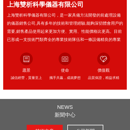
上海雙析科學儀器有限公司
上海雙析科學儀器有限公司，是一家具備方法開發的前處理設備
的儀器銷售公司,具有多年的技術和管理經驗,能夠深切體會用戶的
需要,銷售產品使用起來更加方便、實用、性能價格比更高。目前
已形成一支技術門類齊全的專業技術隊伍和一條設備精良的專業
產品渠道。并在全GUO部分地區設立了銷售和服務辦事處，生產
的儀器更專業化、更貼近用戶的需求，并竭誠為廣大用戶提供全
過程、優質高效的服務。公司產品廣泛應用于衛生防疫、環境檢
愿景
使命
價值觀
測、質量監督、石油化工、農藥、商檢、制藥、糧油、電力、白
誠信經營，質量至上
攜手共贏，成就夢想
品質保證，精益求精
酒、礦山等系統以及科研機關和大專院校等。
NEWS
新聞中心