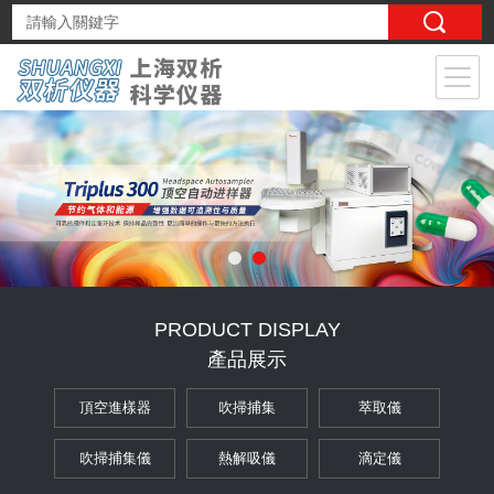
PRODUCT DISPLAY
產品展示
頂空進樣器
吹掃捕集
萃取儀
吹掃捕集儀
熱解吸儀
滴定儀