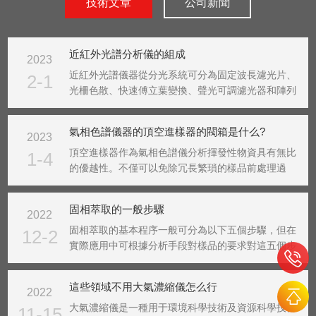
技術文章
公司新聞
近紅外光譜分析儀的組成
2023
近紅外光譜儀器從分光系統可分為固定波長濾光片、
2-1
光柵色散、快速傅立葉變換、聲光可調濾光器和陣列
檢測五種類型。濾光片型主要作專用分析儀器，如糧
食水分測定儀。由于濾光片數量有限，很難分析復雜
氣相色譜儀器的頂空進樣器的閥箱是什么?
2023
體系的樣品。光柵掃描式具有較高的信噪比和分辨
率。由于儀器...
頂空進樣器作為氣相色譜儀分析揮發性物資具有無比
1-4
的優越性。不僅可以免除冗長繁瑣的樣品前處理過
程，避免有機溶劑對分析造成的干擾、減少對色譜柱
及進樣口的污染，而且具有進樣量準確、重現性好等
固相萃取的一般步驟
2022
優點。該儀器可以和國內外各種型號的氣相色譜儀相
連接。1、調...
固相萃取的基本程序一般可分為以下五個步驟，但在
12-2
實際應用中可根據分析手段對樣品的要求對這五個步
驟進行增加或減少。比如，當使用離子交換原理進行
樣品萃取時就需要增加調節萃取體系pH的步驟。步
這些領域不用大氣濃縮儀怎么行
2022
驟：1.固相萃取柱的預處理活化：用適當的溶液對固
相萃取柱...
大氣濃縮儀是一種用于環境科學技術及資源科學技術
11-15