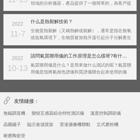
領域的分析儀器，產品提供了一個簡單的，為客戶提
供低溫濃縮儀和無需液體制冷劑的常溫濃縮儀。基于
設計低維護和易用性，這個通用的系統將于采樣罐，
什么是熱裂解技術？
2022
采樣袋，或直接連接到管道。采用了電子制冷技術，
無需液氮，...
生物質熱裂解（又稱熱解或裂解），通常是指在無氧
11-7
或低氧環境下，生物質被加熱升溫引起分子分解產生
焦炭、可冷凝液體和氣體產物的過程，是生物質能的
一種重要利用形式。原理根據反應溫度和加熱速度的
請問氣質聯用儀的工作原理是怎么樣呀?有什么用途?
2022
不同，生物質熱解工藝可分為慢速、常規、快速或閃
速集中。慢...
氣質聯用儀是什么？是用來做什么測試的呢？氣質聯
10-13
用儀是指將氣相色譜儀和質譜儀聯合起來使用的儀
器。質譜法可以進行有效的定性分析，但對復雜有機
化合物的分析就顯得無能為力；而色譜法對有機化合
物是一種有效的分離分析方法，特別適合于進行有機
化合物的定量...
友情鏈接：
無錫調直機
變頻互感器綜合特性測試儀
溫度控制調節儀
晶圓鑷子
臨沂倉儲貨架
雷達攝像機聯動
立式磨粉機
耐磨陶瓷管